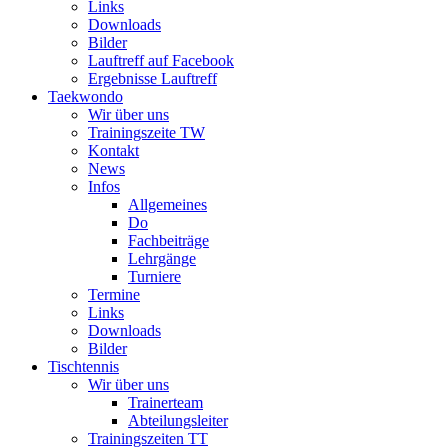
Links
Downloads
Bilder
Lauftreff auf Facebook
Ergebnisse Lauftreff
Taekwondo
Wir über uns
Trainingszeite TW
Kontakt
News
Infos
Allgemeines
Do
Fachbeiträge
Lehrgänge
Turniere
Termine
Links
Downloads
Bilder
Tischtennis
Wir über uns
Trainerteam
Abteilungsleiter
Trainingszeiten TT