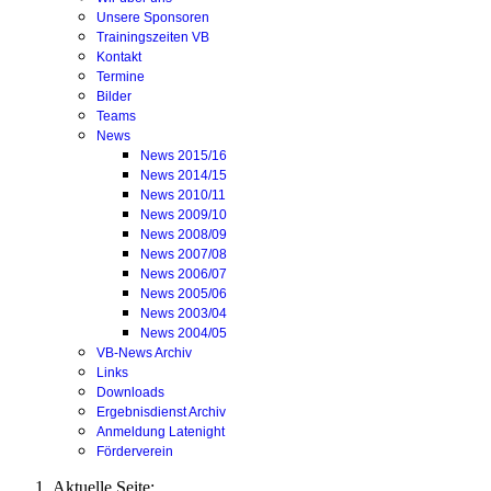
Unsere Sponsoren
Trainingszeiten VB
Kontakt
Termine
Bilder
Teams
News
News 2015/16
News 2014/15
News 2010/11
News 2009/10
News 2008/09
News 2007/08
News 2006/07
News 2005/06
News 2003/04
News 2004/05
VB-News Archiv
Links
Downloads
Ergebnisdienst Archiv
Anmeldung Latenight
Förderverein
Aktuelle Seite: