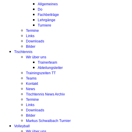
Allgemeines
Do
Fachbeiträge
Lehrgänge
Turniere
Termine
Links
Downloads
Bilder
Tischtennis
Wir über uns
Trainerteam
Abteilungsleiter
Trainingszeiten TT
Teams
Kontakt
News
Tischtennis News Archiv
Termine
Links
Downloads
Bilder
Markus Schwalbach Turnier
Volleyball
Wir über uns